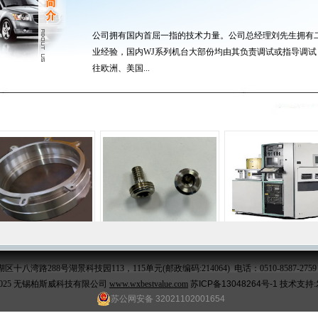
公司拥有国内首屈一指的技术力量。公司总经理刘先生拥有
业经验，国内WJ系列机台大部份均由其负责调试或指导调试
往欧洲、美国...
区十八湾路288号湖景科技园113，115单元
(邮政编码:214064) 电话：0510-8587-2759 
-2025 无锡柏斯威科技有限公司
www.wxbestvalue.com
苏ICP备13048264号-1
技术支持:
苏公网安备 32021102001654